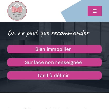
Passer
au
Toggle
contenu
Navigat
Vendre
On ne peut que recommander
Estimer
Bien immobilier
Acheter
Surface non renseignée
Conseils et outils
Tarif à définir
Actus
Me contacter