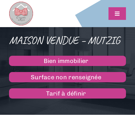
Passer
au
Toggle
contenu
Navigat
Vendre
MAISON VENDUE – MUTZIG
Estimer
Bien immobilier
Acheter
Surface non renseignée
Conseils et outils
Tarif à définir
Actus
Me contacter