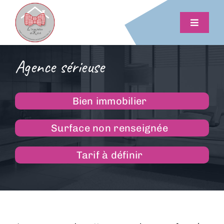
Passer
au
Toggle
contenu
Navigat
Vendre
Agence sérieuse
Estimer
Bien immobilier
Acheter
Surface non renseignée
Conseils et outils
Tarif à définir
Actus
Me contacter