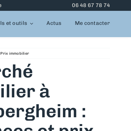
e
06 48 67 78 74
s et outils
Actus
Me contacter
,
Prix immobilier
rché
lier à
bergheim :