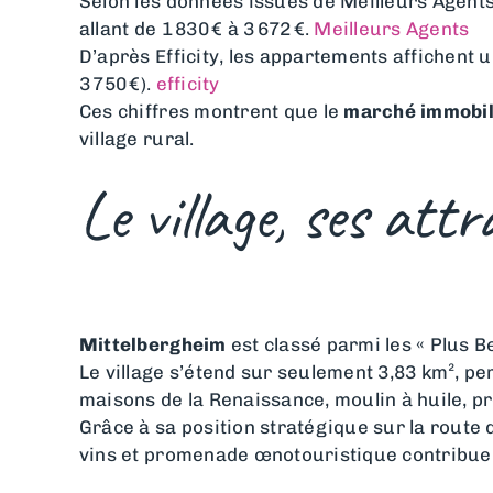
Selon les données issues de Meilleurs Agents
allant de 1 830 € à 3 672 €.
Meilleurs Agents
D’après Efficity, les appartements affichen
3 750 €).
efficity
Ces chiffres montrent que le
marché immobili
village rural.
Le village, ses attr
Mittelbergheim
est classé parmi les « Plus B
Le village s’étend sur seulement 3,83 km², per
maisons de la Renaissance, moulin à huile, pr
Grâce à sa position stratégique sur la route 
vins et promenade œnotouristique contribuent