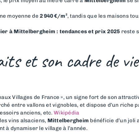
, le prix moyen au mètre carré à
Mittelbergheim
se s
t une moyenne de
2 940 €/m²
, tandis que les maisons to
er à Mittelbergheim : tendances et prix 2025
reste s
aits et son cadre de vie
eaux Villages de France », un signe fort de son attracti
ché entre vallons et vignobles, et dispose d’un riche p
essoirs anciens, etc.
Wikipédia
des vins alsaciens,
Mittelbergheim
bénéficie d’un joli 
 à dynamiser le village à l’année.