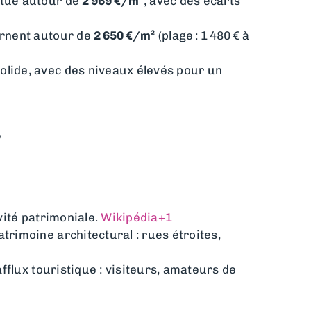
itue autour de
2 969 €/m²
, avec des écarts
urnent autour de
2 650 €/m²
(plage : 1 480 € à
olide, avec des niveaux élevés pour un
vité patrimoniale.
Wikipédia
+1
atrimoine architectural : rues étroites,
afflux touristique : visiteurs, amateurs de